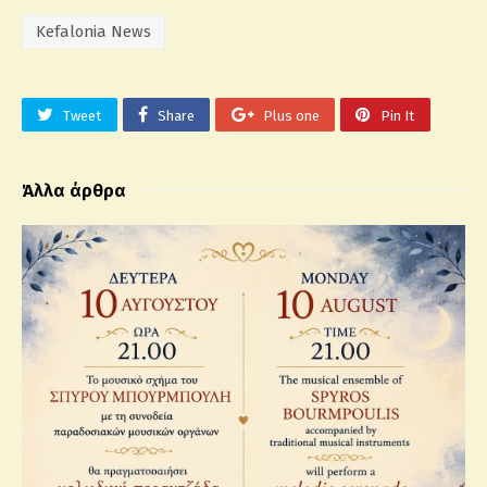
Kefalonia News
Tweet
Share
Plus one
Pin It
Άλλα άρθρα