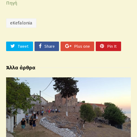
Πηγή
eKefalonia
Tweet
Share
Plus one
Pin It
Άλλα άρθρα