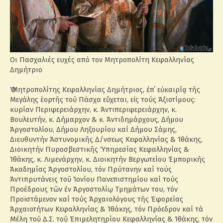
Οι Πασχαλιές ευχές από τον Μητροπολίτη Κεφαλληνίας
Δημήτριο
Ὁ Μητροπολίτης Κεφαλληνίας Δημήτριος, ἐπ΄ εὐκαιρίᾳ τῆς
Μεγάλης ἑορτῆς τοῦ Πάσχα εὒχεται, εἰς τούς Ἀξιοτίμους:
κυρίαν Περιφερειάρχην, κ. Ἀντιπεριφερειάρχην, κ.
Βουλευτήν, κ. Δήμαρχον & κ. Ἀντιδημάρχους, Δήμου
Ἀργοστολίου, Δήμου Ληξουρίου καί Δήμου Σάμης,
Διευθυντήν Ἀστυνομικῆς Δ/νσεως Κεφαλληνίας & Ἰθάκης,
Διοικητήν Πυροσβεστικῆς Ὑπηρεσίας Κεφαλληνίας &
Ἰθάκης, κ. Λιμενάρχην, κ. Διοικητήν Βεργωτείου Ἐμπορικῆς
Ἀκαδημίας Ἀργοστολίου, τόν Πρύτανην καί τούς
Ἀντιπρυτάνεις τοῦ Ἰονίου Πανεπιστημίου καί τούς
Προέδρους τῶν ἐν Ἀργοστολίῳ Τμημάτων του, τόν
Προϊστάμενον καί τούς Ἀρχαιολόγους τῆς Ἐφορείας
Ἀρχαιοτήτων Κεφαλληνίας & Ἰθάκης, τόν Πρόεδρον καί τά
Μέλη τοῦ Δ.Σ. τοῦ Ἐπιμελητηρίου Κεφαλληνίας & Ἰθάκης, τόν