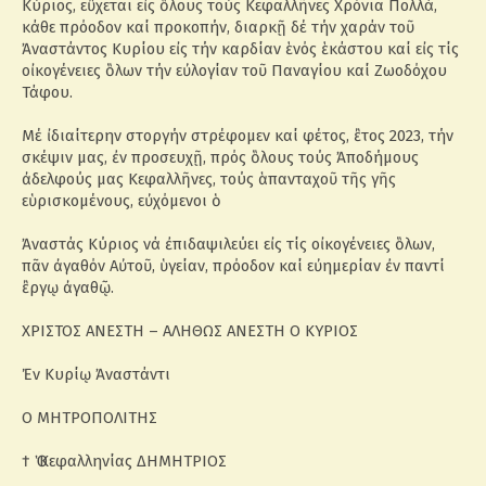
Κύριος, εὒχεται εἰς ὃλους τούς Κεφαλλῆνες Χρόνια Πολλά,
κάθε πρόοδον καί προκοπήν, διαρκῇ δέ τήν χαράν τοῦ
Ἀναστάντος Κυρίου εἰς τήν καρδίαν ἑνός ἑκάστου καί εἰς τίς
οἰκογένειες ὃλων τήν εὐλογίαν τοῦ Παναγίου καί Ζωοδόχου
Τάφου.
Μέ ἰδιαίτερην στοργήν στρέφομεν καί φέτος, ἒτος 2023, τήν
σκέψιν μας, ἐν προσευχῇ, πρός ὃλους τούς Ἀποδήμους
ἀδελφούς μας Κεφαλλῆνες, τούς ἁπανταχοῦ τῆς γῆς
εὑρισκομένους, εὐχόμενοι ὁ
Ἀναστάς Κύριος νά ἐπιδαψιλεύει εἰς τίς οἰκογένειες ὃλων,
πᾶν ἀγαθόν Αὐτοῦ, ὑγείαν, πρόοδον καί εὐημερίαν ἐν παντί
ἒργῳ ἀγαθῷ.
ΧΡΙΣΤΟΣ ΑΝΕΣΤΗ – ΑΛΗΘΩΣ ΑΝΕΣΤΗ Ο ΚΥΡΙΟΣ
Ἐν Κυρίῳ Ἀναστάντι
Ο ΜΗΤΡΟΠΟΛΙΤΗΣ
† Ὁ Κεφαλληνίας ΔΗΜΗΤΡΙΟΣ