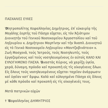
ΠΑΣΧΑΛΙΕΣ ΕΥΧΕΣ
Ὁ Μητροπολίτης Κεφαλληνίας Δημήτριος, ἐπ΄ εὐκαιρίᾳ τῆς
Μεγάλης ἑορτῆς τοῦ Πάσχα εὒχεται, εἰς τόν Ἀξιότιμον
Διοικητήν τοῦ Γενικοῦ Νοσοκομείου Ἀργοστολίου καί τοῦ
Ληξουρίου κ. Δημήτριον Μαρτίνην καί τήν Ἀναπλ. Διοικητοῦ
εἰς τό Γενικό Νοσοκομείο Ληξουρίου «Μαντζαβινάτειο» κ.
Ζωή Μοσχονᾶ, τούς Ἱατρούς, τούς Νοσηλευτές, τούς
ἐργαζομένους καί τούς νοσηλευομένους ἐν αὐτοῖς ΚΑΛΟ ΚΑΙ
ΕΥΛΟΓΗΜΕΝΟ ΠΑΣΧΑ. Ὁ Ἀναστάς Κύριος, νά χαρίζῃ ὑγεία,
χαρά, δύναμη, πρόοδο καί προκοπή εἰς τίς οἰκογένειες ὃλων.
Εἰς ὃλους τούς νοσηλευομένους εὒχεται ταχείαν ἀνάρρωσιν
καί ὑγείαν κατ΄ ἂμφω. Καλό καί εὐλογημένο Πάσχα εἰς ὃλους
μέ κάθε πρόοδο καί προκοπή εἰς τίς οἰκογένειές τους.
Μετά πατρικῶν εὐχῶν
† Ὁ Κεφαλληνίας ΔΗΜΗΤΡΙΟΣ