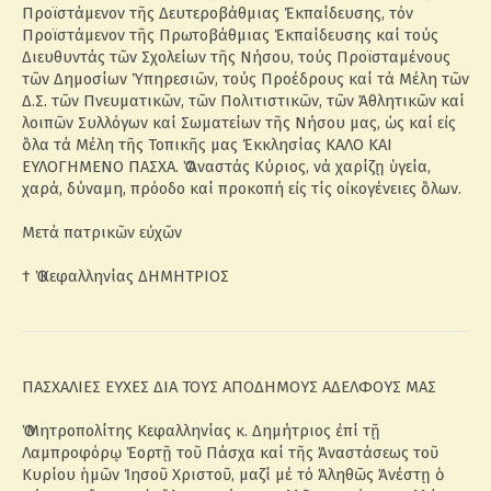
Προϊστάμενον τῆς Δευτεροβάθμιας Ἐκπαίδευσης, τόν
Προϊστάμενον τῆς Πρωτοβάθμιας Ἐκπαίδευσης καί τούς
Διευθυντάς τῶν Σχολείων τῆς Νήσου, τούς Προϊσταμένους
τῶν Δημοσίων Ὑπηρεσιῶν, τούς Προέδρους καί τά Μέλη τῶν
Δ.Σ. τῶν Πνευματικῶν, τῶν Πολιτιστικῶν, τῶν Ἀθλητικῶν καί
λοιπῶν Συλλόγων καί Σωματείων τῆς Νήσου μας, ὡς καί εἰς
ὃλα τά Μέλη τῆς Τοπικῆς μας Ἐκκλησίας ΚΑΛΟ ΚΑΙ
ΕΥΛΟΓΗΜΕΝΟ ΠΑΣΧΑ. Ὁ Ἀναστάς Κύριος, νά χαρίζῃ ὑγεία,
χαρά, δύναμη, πρόοδο καί προκοπή εἰς τίς οἰκογένειες ὃλων.
Μετά πατρικῶν εὐχῶν
† Ὁ Κεφαλληνίας ΔΗΜΗΤΡΙΟΣ
ΠΑΣΧΑΛΙΕΣ ΕΥΧΕΣ ΔΙΑ ΤΟΥΣ ΑΠΟΔΗΜΟΥΣ ΑΔΕΛΦΟΥΣ ΜΑΣ
Ὁ Μητροπολίτης Κεφαλληνίας κ. Δημήτριος ἐπί τῇ
Λαμπροφόρῳ Ἑορτῇ τοῦ Πάσχα καί τῆς Ἀναστάσεως τοῦ
Κυρίου ἡμῶν Ἰησοῦ Χριστοῦ, μαζί μέ τό Ἀληθῶς Ἀνέστῃ ὁ