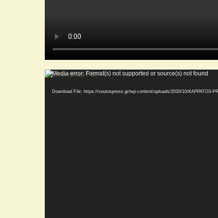
Video
Media error: Format(s) not supported or source(s) not found
Player
Download File: https://voutospress.gr/wp-content/uploads/2020/10/KAPPATO