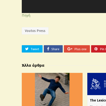
Πηγή
Voutos Press
Tweet
Share
Plus one
Pin 
Άλλα άρθρα
The Lexic