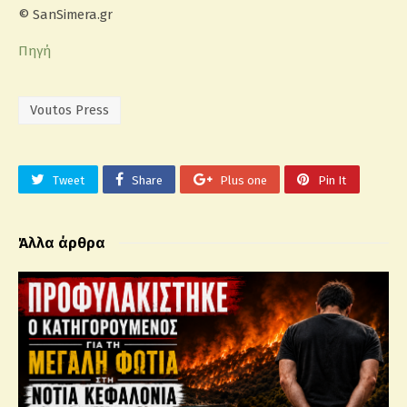
© SanSimera.gr
Πηγή
Voutos Press
Tweet
Share
Plus one
Pin It
Άλλα άρθρα