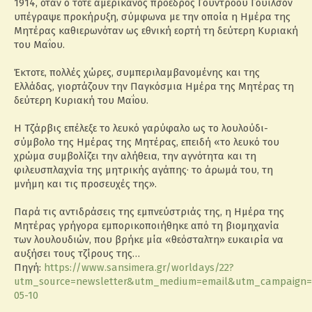
1914, όταν ο τότε αμερικανός πρόεδρος Γούντροου Γουίλσον
υπέγραψε προκήρυξη, σύμφωνα με την οποία η Ημέρα της
Μητέρας καθιερωνόταν ως εθνική εορτή τη δεύτερη Κυριακή
του Μαΐου.
Έκτοτε, πολλές χώρες, συμπεριλαμβανομένης και της
Ελλάδας, γιορτάζουν την Παγκόσμια Ημέρα της Μητέρας τη
δεύτερη Κυριακή του Μαΐου.
H Τζάρβις επέλεξε το λευκό γαρύφαλο ως το λουλούδι-
σύμβολο της Ημέρας της Μητέρας, επειδή «το λευκό του
χρώμα συμβολίζει την αλήθεια, την αγνότητα και τη
φιλευσπλαχνία της μητρικής αγάπης· το άρωμά του, τη
μνήμη και τις προσευχές της».
Παρά τις αντιδράσεις της εμπνεύστριάς της, η Ημέρα της
Μητέρας γρήγορα εμπορικοποιήθηκε από τη βιομηχανία
των λουλουδιών, που βρήκε μία «θεόσταλτη» ευκαιρία να
αυξήσει τους τζίρους της…
Πηγή:
https://www.sansimera.gr/worldays/22?
utm_source=newsletter&utm_medium=email&utm_campaign=s
05-10