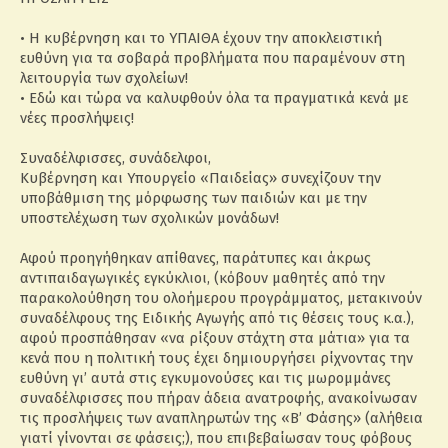
• Η κυβέρνηση και το ΥΠΑΙΘΑ έχουν την αποκλειστική
ευθύνη για τα σοβαρά προβλήματα που παραμένουν στη
λειτουργία των σχολείων!
• Εδώ και τώρα να καλυφθούν όλα τα πραγματικά κενά με
νέες προσλήψεις!
Συναδέλφισσες, συνάδελφοι,
Κυβέρνηση και Υπουργείο «Παιδείας» συνεχίζουν την
υποβάθμιση της μόρφωσης των παιδιών και με την
υποστελέχωση των σχολικών μονάδων!
Αφού προηγήθηκαν απίθανες, παράτυπες και άκρως
αντιπαιδαγωγικές εγκύκλιοι, (κόβουν μαθητές από την
παρακολούθηση του ολοήμερου προγράμματος, μετακινούν
συναδέλφους της Ειδικής Αγωγής από τις θέσεις τους κ.α.),
αφού προσπάθησαν «να ρίξουν στάχτη στα μάτια» για τα
κενά που η πολιτική τους έχει δημιουργήσει ρίχνοντας την
ευθύνη γι’ αυτά στις εγκυμονούσες και τις μωρομμάνες
συναδέλφισσες που πήραν άδεια ανατροφής, ανακοίνωσαν
τις προσλήψεις των αναπληρωτών της «Β’ Φάσης» (αλήθεια
γιατί γίνονται σε φάσεις;), που επιβεβαίωσαν τους φόβους