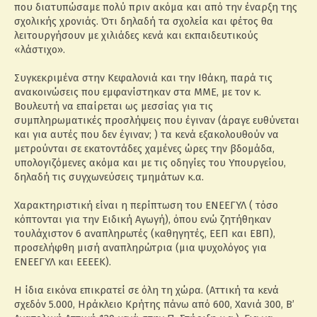
που διατυπώσαμε πολύ πριν ακόμα και από την έναρξη της
σχολικής χρονιάς. Ότι δηλαδή τα σχολεία και φέτος θα
λειτουργήσουν με χιλιάδες κενά και εκπαιδευτικούς
«λάστιχο».
Συγκεκριμένα στην Κεφαλονιά και την Ιθάκη, παρά τις
ανακοινώσεις που εμφανίστηκαν στα ΜΜΕ, με τον κ.
Βουλευτή να επαίρεται ως μεσσίας για τις
συμπληρωματικές προσλήψεις που έγιναν (άραγε ευθύνεται
και για αυτές που δεν έγιναν; ) τα κενά εξακολουθούν να
μετρούνται σε εκατοντάδες χαμένες ώρες την βδομάδα,
υπολογιζόμενες ακόμα και με τις οδηγίες του Υπουργείου,
δηλαδή τις συγχωνεύσεις τμημάτων κ.α.
Χαρακτηριστική είναι η περίπτωση του ΕΝΕΕΓΥΛ ( τόσο
κόπτονται για την Ειδική Αγωγή), όπου ενώ ζητήθηκαν
τουλάχιστον 6 αναπληρωτές (καθηγητές, ΕΕΠ και ΕΒΠ),
προσελήφθη μισή αναπληρώτρια (μια ψυχολόγος για
ΕΝΕΕΓΥΛ και ΕΕΕΕΚ).
Η ίδια εικόνα επικρατεί σε όλη τη χώρα. (Αττική τα κενά
σχεδόν 5.000, Ηράκλειο Κρήτης πάνω από 600, Χανιά 300, Β’