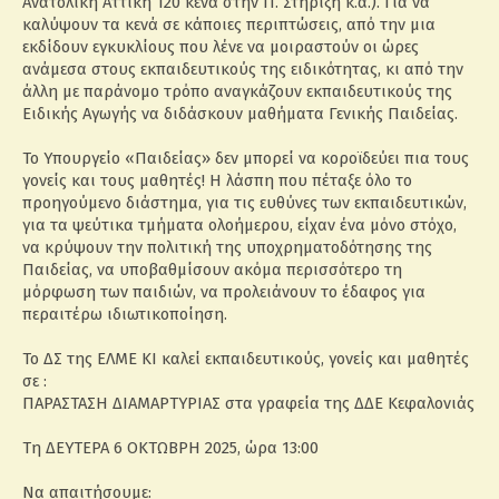
Ανατολική Αττική 120 κενά στην Π. Στήριξη κ.α.). Για να
καλύψουν τα κενά σε κάποιες περιπτώσεις, από την μια
εκδίδουν εγκυκλίους που λένε να μοιραστούν οι ώρες
ανάμεσα στους εκπαιδευτικούς της ειδικότητας, κι από την
άλλη με παράνομο τρόπο αναγκάζουν εκπαιδευτικούς της
Ειδικής Αγωγής να διδάσκουν μαθήματα Γενικής Παιδείας.
Το Υπουργείο «Παιδείας» δεν μπορεί να κοροϊδεύει πια τους
γονείς και τους μαθητές! Η λάσπη που πέταξε όλο το
προηγούμενο διάστημα, για τις ευθύνες των εκπαιδευτικών,
για τα ψεύτικα τμήματα ολοήμερου, είχαν ένα μόνο στόχο,
να κρύψουν την πολιτική της υποχρηματοδότησης της
Παιδείας, να υποβαθμίσουν ακόμα περισσότερο τη
μόρφωση των παιδιών, να προλειάνουν το έδαφος για
περαιτέρω ιδιωτικοποίηση.
Το ΔΣ της ΕΛΜΕ ΚΙ καλεί εκπαιδευτικούς, γονείς και μαθητές
σε :
ΠΑΡΑΣΤΑΣΗ ΔΙΑΜΑΡΤΥΡΙΑΣ στα γραφεία της ΔΔΕ Κεφαλονιάς
Τη ΔΕΥΤΕΡΑ 6 ΟΚΤΩΒΡΗ 2025, ώρα 13:00
Να απαιτήσουμε: