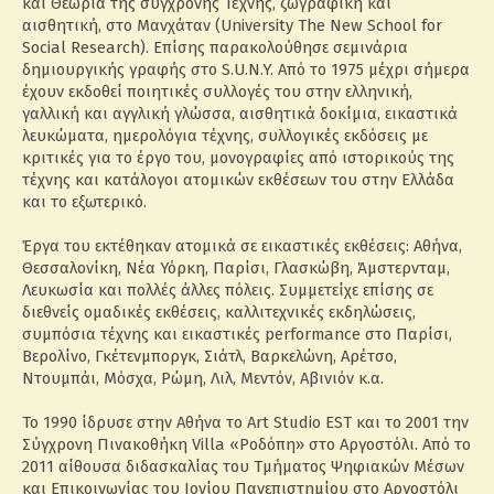
και Θεωρία της σύγχρονης Τέχνης, ζωγραφική και
αισθητική, στο Μανχάταν (University The New School for
Social Research). Επίσης παρακολούθησε σεμινάρια
δημιουργικής γραφής στο S.U.N.Y. Από το 1975 μέχρι σήμερα
έχουν εκδοθεί ποιητικές συλλογές του στην ελληνική,
γαλλική και αγγλική γλώσσα, αισθητικά δοκίμια, εικαστικά
λευκώματα, ημερολόγια τέχνης, συλλογικές εκδόσεις με
κριτικές για το έργο του, μονογραφίες από ιστορικούς της
τέχνης και κατάλογοι ατομικών εκθέσεων του στην Ελλάδα
και το εξωτερικό.
Έργα του εκτέθηκαν ατομικά σε εικαστικές εκθέσεις: Αθήνα,
Θεσσαλονίκη, Νέα Υόρκη, Παρίσι, Γλασκώβη, Άμστερνταμ,
Λευκωσία και πολλές άλλες πόλεις. Συμμετείχε επίσης σε
διεθνείς ομαδικές εκθέσεις, καλλιτεχνικές εκδηλώσεις,
συμπόσια τέχνης και εικαστικές performance στο Παρίσι,
Βερολίνο, Γκέτενμποργκ, Σιάτλ, Βαρκελώνη, Αρέτσο,
Ντουμπάι, Μόσχα, Ρώμη, Λιλ, Μεντόν, Αβινιόν κ.α.
Το 1990 ίδρυσε στην Αθήνα το Art Studio EST και το 2001 την
Σύγχρονη Πινακοθήκη Villa «Ροδόπη» στο Αργοστόλι. Από το
2011 αίθουσα διδασκαλίας του Τμήματος Ψηφιακών Μέσων
και Επικοινωνίας του Ιονίου Πανεπιστημίου στο Αργοστόλι