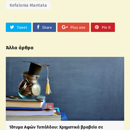
Kefalonia Mantata
Tweet
Share
Plus one
Pin It
Άλλα άρθρα
Ίδτυμα Αφών Τυπάλδου: Χρηματικά βραβεία σε