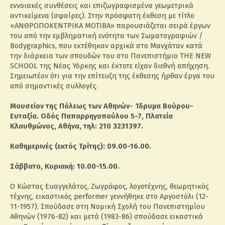
εννοιακές συνθέσεις και επιζωγραφισμένα γεωμετρικά
αντικείμενα (σφαίρες). Στην πρόσφατη έκθεση με τίτλο
«ΑΝΘΡΩΠΟΚΕΝΤΡΙΚΑ ΜΟΤΙΒΑ» παρουσιάζεται σειρά έργων
του από την εμβληματική ενότητα των Σωματογραφιών /
Bodygraphics, που εκτέθηκαν αρχικά στο Μανχάταν κατά
την διάρκεια των σπουδών του στο Πανεπιστήμιο THE NEW
SCHOOL της Νέας Υόρκης και έκτοτε είχαν διεθνή απήχηση.
Σημειωτέον ότι για την επίτευξη της έκθεσης ήρθαν έργα του
από σημαντικές συλλογές.
Μουσείον της Πόλεως των Αθηνών- Ίδρυμα Βούρου-
Ευταξία. Οδός Παπαρρηγοπούλου 5-7, Πλατεία
Κλαυθμώνος, Αθήνα, τηλ: 210 3231397.
Καθημερινές (εκτός Τρίτης): 09.00-16.00.
Σάββατο, Κυριακή: 10.00-15.00.
Ο Κώστας Ευαγγελάτος, Ζωγράφος, λογοτέχνης, θεωρητικός
τέχνης, εικαστικός performer γεννήθηκε στο Αργοστόλι (12-
11-1957). Σπούδασε στη Νομική Σχολή του Πανεπιστημίου
Αθηνών (1976-82) και μετά (1983-86) σπούδασε εικαστικά