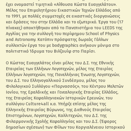
έχει ονομαστεί τιμητικά «Αίθουσα Κώστα Ευαγγελάτου».
Μέλος του Επιμελητήριου Εικαστικών Τεχνών Ελλάδος από
το 1991, με πολλές συμμετοχές σε εικαστικές διοργανώσεις
και δράσεις του στην Ελλάδα και το εξωτερικό. Έργα του (17
πίνακες) αποκτήθηκαν από το Πανεπιστήμιο του LEEDS της
Αγγλίας για την συλλογή του περίφημου School of Physics
and Astronomy. Κατόπιν πρόσφατης δωρεάς Γάλλων
συλλεκτών έργα του με bodygraphics ανήκουν μόνιμα στο
πολιτιστικό Ίδρυμα του Βιλζουίφ στο Παρίσι.
Ο Κώστας Ευαγγελάτος είναι μέλος του Δ.Σ. της Εθνικής
Εταιρείας των Ελλήνων Λογοτεχνών, μέλος της Εταιρίας
Ελλήνων λογοτεχνών, της Πανελλήνιας Ένωσης Λογοτεχνών,
του Δ.Σ. του Ελληνογαλλικού Συνδέσμου, μέλος του
Φιλολογικού Συλλόγου «Παρνασσός», του Κέντρου Μελετών
Ιονίου, της Εραλδικής και Γενεαλογικής Εταιρίας Ελλάδος,
της Εταιρείας Κεφαλληνιακών Ιστορικών Ερευνών, του
συλλόγου Culture4all κ.α. Υπήρξε επίσης μέλος της
Ελληνικής Εταιρείας Βύρωνος, της Διεθνούς Εταιρείας
Επιστημόνων, Λογοτεχνών, Καλλιτεχνών, του Δ.Σ. της
Φιλαρμονικής Σχολής Κεφαλληνίας και του Δ.Σ. (Έφορος
δημοσίων σχέσεων) των Φίλων του Κοργιαλένειου Ιστορικού