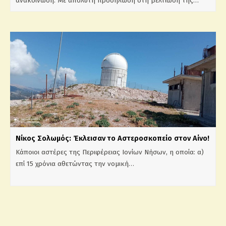
ανακοίνωση: Με απόλυτη προσήλωση στη βελτίωση της…
Νίκος Σολωμός: Έκλεισαν το Αστεροσκοπείο στον Αίνο!
Kάποιοι αστέρες της Περιφέρειας Ιονίων Νήσων, η οποία: α)
επί 15 χρόνια αθετώντας την νομική…