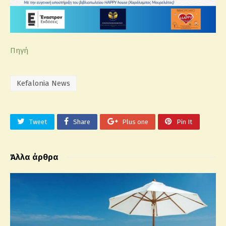
Πηγή
Kefalonia News
Tweet
Share
Plus one
Pin It
Άλλα άρθρα