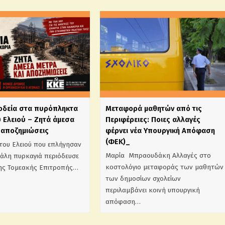
ιοδεία στα πυρόπληκτα
Mεταφορά μαθητών από τις
 Ελειού – Ζητά άμεσα
Περιφέρειες: Ποιες αλλαγές
 αποζημιώσεις
φέρνει νέα Υπουργική Απόφαση
(ΦΕΚ)_
του Ελειού που επλήγησαν
Μαρία Μπραουδάκη Αλλαγές στο
γάλη πυρκαγιά περιόδευσε
κοστολόγιο μεταφοράς των μαθητών
της Τομεακής Επιτροπής…
των δημοσίων σχολείων
περιλαμβάνει κοινή υπουργική
απόφαση…