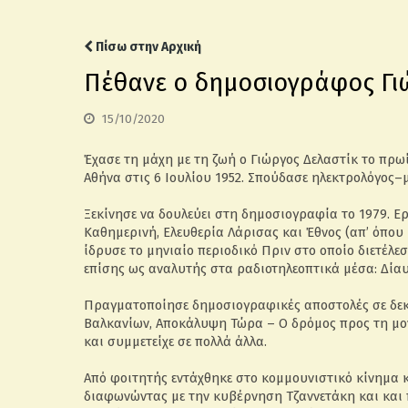
Πίσω στην Αρχική
Πέθανε ο δημοσιογράφος Γι
15/10/2020
Έχασε τη μάχη με τη ζωή ο Γιώργος Δελαστίκ το πρω
Αθήνα στις 6 Ιουλίου 1952. Σπούδασε ηλεκτρολόγος–
Ξεκίνησε να δουλεύει στη δημοσιογραφία το 1979. Ε
Καθημερινή, Ελευθερία Λάρισας και Έθνος (απ’ όπου 
ίδρυσε το μηνιαίο περιοδικό Πριν στο οποίο διετέλε
επίσης ως αναλυτής στα ραδιοτηλεοπτικά μέσα: Δίαυ
Πραγματοποίησε δημοσιογραφικές αποστολές σε δεκά
Βαλκανίων, Αποκάλυψη Τώρα – Ο δρόμος προς τη μον
και συμμετείχε σε πολλά άλλα.
Από φοιτητής εντάχθηκε στο κομμουνιστικό κίνημα κ
διαφωνώντας με την κυβέρνηση Τζαννετάκη και και