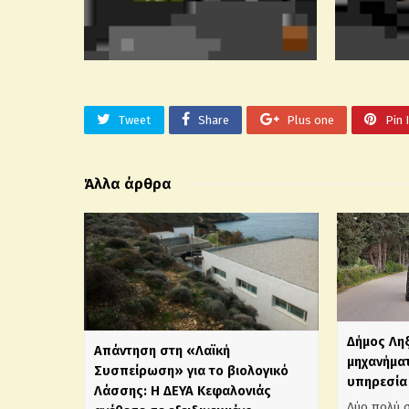
Tweet
Share
Plus one
Pin 
Άλλα άρθρα
Δήμος Λη
Απάντηση στη «Λαϊκή
μηχανήματ
Συσπείρωση» για το βιολογικό
υπηρεσία 
Λάσσης: Η ΔΕΥΑ Κεφαλονιάς
Δύο πολύ 