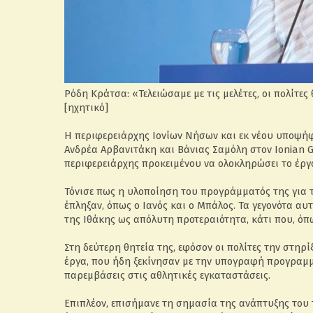
Ρόδη Κράτσα: «Τελειώσαμε με τις μελέτες, οι πολίτε
[ηχητικό]
Η περιφερειάρχης Ιονίων Νήσων και εκ νέου υποψή
Ανδρέα Αρβανιτάκη και Βάνιας Σαμόλη στον Ionian G
περιφερειάρχης προκειμένου να ολοκληρώσει το έργο
Τόνισε πως η υλοποίηση του προγράμματός της για 
έπληξαν, όπως ο Ιανός και ο Μπάλος. Τα γεγονότα 
της Ιθάκης ως απόλυτη προτεραιότητα, κάτι που, όπω
Στη δεύτερη θητεία της, εφόσον οι πολίτες την στη
έργα, που ήδη ξεκίνησαν με την υπογραφή προγραμμ
παρεμβάσεις στις αθλητικές εγκαταστάσεις.
Επιπλέον, επισήμανε τη σημασία της ανάπτυξης του 