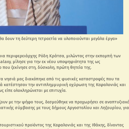
ς θα δουν τη δεύτερη τετραετία να υλοποιούνται μεγάλα έργα»
φια περιφερειάρχης Ρόδη Κράτσα, μιλώντας στην εκπομπή των
alaxy, μίλησε για την εκ νέου υποψηφιότητα της ως
 που ξεκίνησε στη, δύσκολη, πρώτη θητεία της.
τα νησιά μας διακόπηκε από τις φυσικές καταστροφές που τα
αυτά κατέστησαν την αντιπλημμυρική οχύρωση της Κεφαλονιάς και
ς είπε ολοκληρώνεται με επιτυχία.
ρίξουν με την ψήφο τους, δεσμεύθηκε να προχωρήσει σε αναπτυξιακ
ατικής σύμβασης με τους δήμους Αργοστολίου και Ληξουρίου, για
τουριστικού προϊόντος της Κεφαλονιάς και της Ιθάκης, δίνοντας