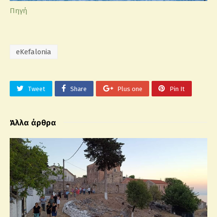
Πηγή
eKefalonia
Tweet
Share
Plus one
Pin It
Άλλα άρθρα