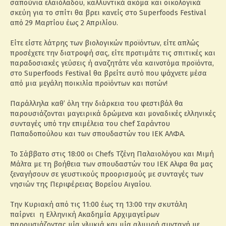
σαπούνια ελαιόλαδου, καλλυντικά ακόμα και οικολογικά
σκεύη για το σπίτι θα βρει κανείς στο Superfoods Festival
από 29 Μαρτίου έως 2 Απριλίου.
Είτε είστε λάτρης των βιολογικών προϊόντων, είτε απλώς
προσέχετε την διατροφή σας, είτε προτιμάτε τις σπιτικές και
παραδοσιακές γεύσεις ή αναζητάτε νέα καινοτόμα προϊόντα,
στο Superfoods Festival θα βρείτε αυτό που ψάχνετε μέσα
από μια μεγάλη ποικιλία προϊόντων και ποτών!
Παράλληλα καθ’ όλη την διάρκεια του φεστιβάλ θα
παρουσιάζονται μαγειρικά δρώμενα και μοναδικές ελληνικές
συνταγές υπό την επιμέλεια του chef Σαράντου
Παπαδοπούλου και των σπουδαστών του ΙΕΚ ΑΛΦΑ.
Το Σάββατο στις 18:00 οι Chefs Τζένη Παλαιολόγου και Μιμή
Μάλτα με τη βοήθεια των σπουδαστών του ΙΕΚ Αλφα θα μας
ξεναγήσουν σε γευστικούς προορισμούς με συνταγές των
νησιών της Περιφέρειας Βορείου Αιγαίου.
Την Κυριακή από τις 11:00 έως τη 13:00 την σκυτάλη
παίρνει η Ελληνική Ακαδημία Αρχιμαγείρων
παρουσιάζοντας μία γλυκιά και μία αλμυρή συνταγή με