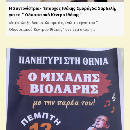
Η Συντονίστρια- Έπαρχος Ιθάκης Σμαράγδα Σαρδελή,
για το ” Οδυσσειακό Κέντρο Ιθάκης”
Με έκπληξη διαπιστώσαμε ότι, ενώ το έργο του ”
Οδυσσειακού Κέντρου Ιθάκης” δεν έχει ακόμη…