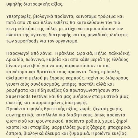
υψηλής διατροφικής αξίας.
Υπερτροφές, βιολογικά προϊόντα, καινοτόμα τρόφιμα και
ποτά από 70 και πλέον εκθέτες θα κατακλύσουν τον πιο
κεντρικό κήπο της πόλης με στόχο να παρουσιάσουν τον
πλούτο της υγιεινής διατροφής και τις μοναδικές ιδιότητες
των superfoods για τον οργανισμό.
Παραγωγοί από Χάνια, Ηράκλειο, Σφακιά, Πήλιο, Χαλκιδική,
Αρκαδία, Ιωάννινα, Ευβοία και από κάθε μεριά της Ελλάδος
δίνουν ραντεβού για να σας παρουσιάσουν τα πιο
καινότομα και θρεπτικά τους προϊόντα. Γύρη, πρόπολη,
αλείμματα μελιού με ξηρούς καρπούς, ταχίνι σε διάφορους
γευστικούς συνδυασμούς, μπάρες, παστέλι αλλά και
ροφήματα και είδη ευεξίας θα πρωταγωνιστήσουν στο
SuperFoods Festival και θα μας μυήσουν στα μυστικά μιας
σωστής και ισορροπημένης διατροφής.
Προϊόντα υψηλής θρεπτικής αξίας, χωρίς ζάχαρη, χωρίς
συντηρητικά, κατάλληλα για διαβητικούς, όπως προϊόντα
φιστικιού και φουντουκιού, προϊόντα ροδιού, χυμοί, ξηροί
καρποί και σταφίδες, μαρμελάδες χωρίς ζάχαρη, μπαχαρικά,
όσπρια, βιολογικά άλευρα και ζυμαρικά. Προϊόντα ευεξίας,