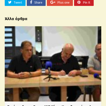
Tweet
Share
Plus one
Pin It
Άλλα άρθρα