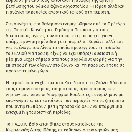
εκφράστηκε από τους κατοίκους η ανάγκη της άμεσης
βελτίωσης του οδικού άξονα Αργοστολίου – Πόρου αλλά και
η ανάγκη παρουσίας αγροτικού ιατρού στη περιοχή.
Στη συνέχεια, στο Βαλεριάνο ενημερώθηκαν από το Πρόεδρο
της Τοπικής Κοινότητας, Γεράσιμο Πετράτο για τους
δικαστικούς αγώνες των κατοίκων της περιοχής για να
υπάρχει μόνιμη πρόσβαση στη παραλία “Κορώνι” αλλά και
για τα άλογα του Αίνου τα οποία προσεγγίζουν τη πεδιάδα
του Ελειού για τροφή, δίχως να έχει υπάρξει ουσιαστική
μέριμνα μέχρι σήμερα από τους αρμόδιους φορείς για την
επιστροφή των αλογων στο βουνό και τη παραμονή τους σε
προστατευμένο χώρο.
Η περιοδεία συνεχίστηκε στο Κατελειό και τη Σκάλα, δύο από
τους σημαντικότερους τουριστικούς προορισμούς των
νησιών μας, όπου οι Υποψήφιοι Βουλευτές συνομίλησαν με
επαγγελματίες και κατοίκους των περιοχών για τα ζητήματα
που αντιμετωπίζουν, με τη προσδοκία όλων να υπάρξει μια
ενισχυμένη τουριστική περίοδος.
Το ΠΑ.ΣΟ.Κ. βρίσκεται δίπλα στους κατοίκους της
Κεφαλονιάς & της Ιθάκης, σε κάθε γωνιά των νησιών μας,