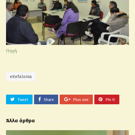
Πηγή
eKefalonia
Tweet
Share
Plus one
Pin It
Άλλα άρθρα