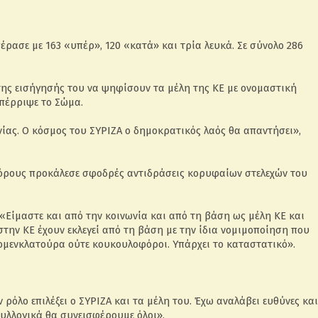
ασε με 163 «υπέρ», 120 «κατά» και τρία λευκά. Σε σύνολο 286
ης εισήγησής του να ψηφίσουν τα μέλη της ΚΕ με ονομαστική
πέρριψε το Σώμα.
ίας. Ο κόσμος του ΣΥΡΙΖΑ ο δημοκρατικός λαός θα απαντήσει»,
ρους προκάλεσε σφοδρές αντιδράσεις κορυφαίων στελεχών του
«Είμαστε και από την κοινωνία και από τη βάση ως μέλη ΚΕ και
 στην ΚΕ έχουν εκλεγεί από τη βάση με την ίδια νομιμοποίηση που
νομενκλατούρα ούτε κουκουλοφόροι. Υπάρχει το καταστατικό».
ν ρόλο επιλέξει ο ΣΥΡΙΖΑ και τα μέλη του. Έχω αναλάβει ευθύνες και
υλλογικά θα συνεισφέρουμε όλοι».