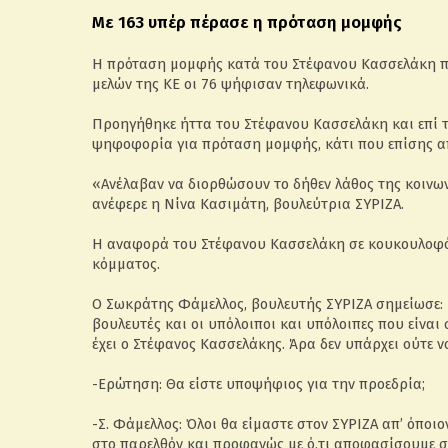
Με 163 υπέρ πέρασε η πρόταση μομφής
Η πρόταση μομφής κατά του Στέφανου Κασσελάκη πέρ
μελών της ΚΕ οι 76 ψήφισαν τηλεφωνικά.
Προηγήθηκε ήττα του Στέφανου Κασσελάκη και επί τ
ψηφοφορία για πρόταση μομφής, κάτι που επίσης α
«Ανέλαβαν να διορθώσουν το δήθεν λάθος της κοινων
ανέφερε η Νίνα Κασιμάτη, βουλεύτρια ΣΥΡΙΖΑ.
Η αναφορά του Στέφανου Κασσελάκη σε κουκουλοφό
κόμματος.
Ο Σωκράτης Φάμελλος, βουλευτής ΣΥΡΙΖΑ σημείωσε: 
βουλευτές και οι υπόλοιποι και υπόλοιπες που είναι
έχει ο Στέφανος Κασσελάκης. Άρα δεν υπάρχει ούτε 
-Ερώτηση: Θα είστε υποψήφιος για την προεδρία;
-Σ. Φάμελλος: Όλοι θα είμαστε στον ΣΥΡΙΖΑ απ’ όποιο
στο παρελθόν και προφανώς με ό,τι αποφασίσουμε σ