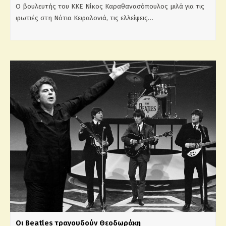
Ο βουλευτής του ΚΚΕ Νίκος Καραθανασόπουλος μιλά για τις
φωτιές στη Νότια Κεφαλονιά, τις ελλείψεις…
Οι Beatles τραγουδούν Θεοδωράκη