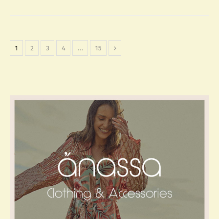
1
2
3
4
…
15