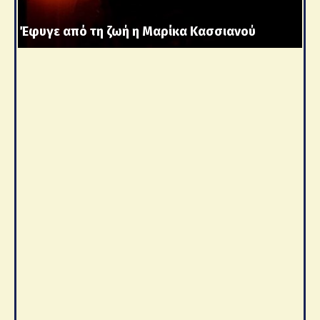
Έφυγε από τη ζωή η Μαρίκα Κασσιανού