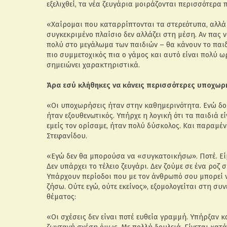
εξελιχθεί, τα νέα ζευγάρια μοιράζονται περισσότερα
«Χαίρομαι που καταρρίπτονται τα στερεότυπα, αλλά ό
συγκεκριμένο πλαίσιο δεν αλλάζει στη μέση. Αν πας ν
πολύ στο μεγάλωμα των παιδιών – θα κάνουν το παιδί
πιο συμμετοχικός πια ο γάμος και αυτό είναι πολύ ω
σημειώνει χαρακτηριστικά.
Άρα εσύ κλήθηκες να κάνεις περισσότερες υποχωρή
«Οι υποχωρήσεις ήταν στην καθημερινότητα. Ενώ δου
ήταν εξουθενωτικός. Υπήρχε η λογική ότι τα παιδιά 
εμείς τον ορίσαμε, ήταν πολύ δύσκολος. Και παραμέ
Στεφανίδου.
«Εγώ δεν θα μπορούσα να «συγκατοικήσω». Ποτέ. Εί
Δεν υπάρχει το τέλειο ζευγάρι. Δεν ζούμε σε ένα ροζ
Υπάρχουν περίοδοι που με τον άνθρωπό σου μπορεί 
ζήσω. Ούτε εγώ, ούτε εκείνος», εξομολογείται στη συ
θέματος:
«Οι σχέσεις δεν είναι ποτέ ευθεία γραμμή. Υπήρξαν 