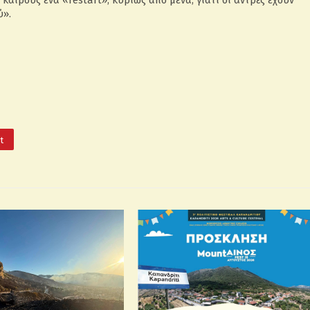
καιρούς ένα «restart», κυρίως από μένα, γιατί οι άντρες έχουν
ύ».
It