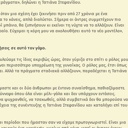
 πράγματα», δηλώνει η Τατιάνα Στεφανίδου.
ταν μια σχέση έχει ξεκινήσει πριν από 27 χρόνια με ένα
α το κάνεις, απλά διαλύεται. Σήμερα οι άντρες συμμετέχουν πιο
 μπάνιο, θα ξυπνήσουν κι εκείνοι τη νύχτα να το αλλάξουν. Είναι
ραίο. Εύχομαι η κόρη μου να ακολουθήσει αυτό το νέο μοντέλο»,
σεις σε αυτό τον γάμο.
λεύαμε τις ίδιες ακριβώς ώρες, όταν γύριζα στο σπίτι ο ρόλος μο
είναι περισσότερο υποχρέωση της γυναίκας. Ο ρόλος μας, έτσι όπως
νει. Αλλά τα πράγματα σταδιακά αλλάζουν», παραδέχεται η Τατιάνα
μαστε και οι δύο άνθρωποι με έντονο συναίσθημα, παθιαζόμαστε.
 σύννεφο όπου όλα είναι μέλι-γάλα και δεν υπάρχουν εντάσεις.
να ψυχρανθείς, να τσακωθείς, αλλά συμβατικά δεν θα μπορούσα να
νέχεια της συνέντευξης η Τατιάνα Στεφανίδου και καταλήγει επί του
και περίοδοι που ήμασταν σαν να είχαμε πρωτογνωριστεί. Είναι μια