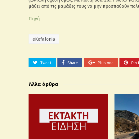
ζωντανή σχέση όμως. Με πολλή δουλειά. Γίνεται κατά 
μάθει από τις μαμάδες τους να μην προσπαθούν πολ
Πηγή
eKefalonia
Tweet
Share
Plus one
Pin 
Άλλα άρθρα