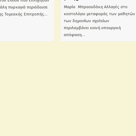
του Ελειού που επλήγησαν
Μαρία Μπραουδάκη Αλλαγές στο
γάλη πυρκαγιά περιόδευσε
κοστολόγιο μεταφοράς των μαθητών
της Τομεακής Επιτροπής…
των δημοσίων σχολείων
περιλαμβάνει κοινή υπουργική
απόφαση…