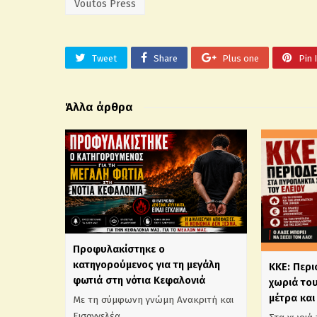
Voutos Press
Tweet
Share
Plus one
Pin 
Άλλα άρθρα
Προφυλακίστηκε ο
κατηγορούμενος για τη μεγάλη
ΚΚΕ: Περ
φωτιά στη νότια Κεφαλονιά
χωριά του
μέτρα και
Με τη σύμφωνη γνώμη Ανακριτή και
Εισαγγελέα …