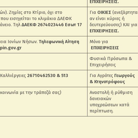
ΕΠΙΧΕΙΡΗΣΕΙΣ.
). Ζημίες στο Κτίριο, όχι στο
Για
ΟΙΚΙΕΣ
(ανεξάρτητα
 που εισηγείται το κλιμάκιο ΔΑΕΦΚ
αν είναι κύριες ή
άνειο. Τηλ
ΔΑΕΚΦ 2674023446 Εσωτ 17
δευτερεύουσες) ΚΑΙ για
ΕΠΙΧΕΙΡΗΣΕΙΣ.
ρεια Ιονίων Νήσων.
Τηλεφωνική Αίτηση
Μόνο για
pin.gov.gr
ΕΠΙΧΕΙΡΗΣΕΙΣ
Φυσικά Πρόσωπα &
Επιχειρήσεις
 Καλλιέργειες
26710462530 & 513
Για Αγρότες
Γεωργούς
& Κτηνοτρόφους
κοινωνία με την τράπεζά σας)
Αναστολή ή ρύθμιση
δανειακών
υποχρεώσεων κατά
περίπτωση.