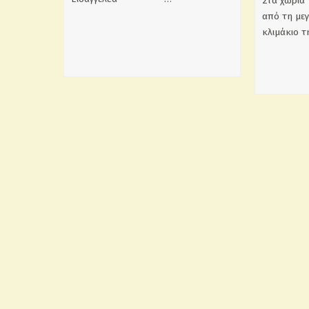
Στα χωριά 
από τη με
κλιμάκιο 