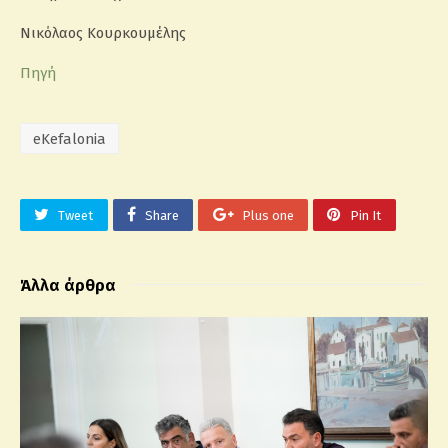
Νικόλαος Κουρκουμέλης
Πηγή
eKefalonia
Tweet
Share
Plus one
Pin It
Άλλα άρθρα