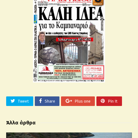
Tweet
Share
Plus one
Pin It
Άλλα άρθρα