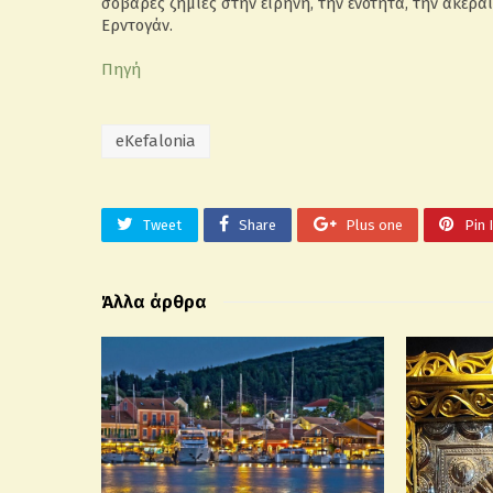
σοβαρές ζημιές στην ειρήνη, την ενότητα, την ακερ
Ερντογάν.
Πηγή
eKefalonia
Tweet
Share
Plus one
Pin 
Άλλα άρθρα