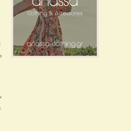
ά
α
ο
ν
.