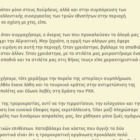
ερόταν μόνο στους Κούρδους, αλλά και στην συμπόρευση των
ελλοντικής συνεργασίας των τριών εθνοτήτων στην περιοχή.
σε σχέση με χτες, είπε.
ες, όταν συμμαχήσαμε, ο άνεμος των που προκαλούσαν τα άλογά μας
ρι την Αδριατική. Μην ξεχνάτε, η ορμή των αλόγων μας έφερε
ν ειρήνη σε αυτή την περιοχή. Όταν χρειάστηκε, βγάλαμε τα σπαθι
 στον άλλον. Όταν χρειάστηκε, με τα στιλέτα μας μοιραστήκαμε έν
σπαθιά και τα στιλέτα μας στις θήκες τους» είπε χαρακτηριστικά 
χήσαμε, τότε χαράξαμε την πορεία της ιστορίας» συμπλήρωσε.
λθόν έκανε λάθη και το τουρκικό κράτος στην αντιμετώπιση της
πολίτες και έδωσε λαβές στη δράση του ΡΚΚ.
της τρομοκρατίας, αντί να την τερματίσουν, την ενίσχυσαν και τη
ση ένα ευνοϊκό έδαφος προς εκμετάλλευση. Όλοι μαζί πληρώσαμε
 μέλη των δυνάμεων ασφαλείας μας, δεν χάθηκαν μόνο ζωές αμάχων
ικών επιθέσεων. Καταβάλαμε ένα κόστος που άγγιξε τα δύο
ημαντικό είναι ότι η τρομοκρατική οργάνωση προκάλεσε πολύ