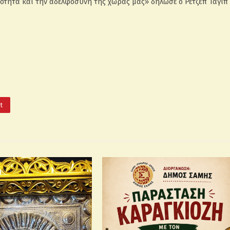
αιότητα και την αδελφοσύνη της χώρας μας» δήλωσε ο Ρετζέπ Ταγίπ
It