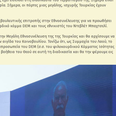
 έχει εισέλθει στη διαδικασία του τερματισμού της. Σήμερα είναι
ορία. Σήμερα, οι πόρτες μιας μεγάλης, ισχυρής Τουρκίας έχουν
οβουλευτικής επιτροπής στην Εθνοσυνέλευσης για να προωθήσει
υρδικό κόμμα DEM και τους εθνικιστές του Ντεβλέτ Μπαχτσελί.
ην Μεγάλη Εθνοσυνέλευση της της Τουρκίας και θα αρχίσουμε να
ν αιγίδα του Κοινοβουλίου. Τονίζω ότι, ως Συμμαχία του Λαού, το
τιπροσωπεία του DEM (σ.σ. του φιλοκουρδικού Κόμματος Ισότητας
βοήθεια του Θεού σε αυτή τη διαδικασία και θα την φέρουμε εις