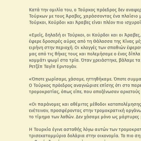
Κατά την ομιλία του, ο Τούρκος πρόεδρος δεν αναφ
Τούρκων με τους Άραβες, χαράσσοντας ένα πλαίσιο μ
Τούρκοι, Κούρδοι και Άραβες είναι πλέον πιο ισχυροί 
«Εμείς, δηλαδή οι Τούρκοι, οι Κούρδοι και οι Άραβ
έφερε δροσερές αύρες από τη Θάλασσα της Κίνας μέχ
ειρήνη στην περιοχή. Οι κλαγγές των σπαθιών έφερα
μας από τις θήκες τους και πολεμήσαμε ο ένας δίπλα
κομμάτι ψωμί στα τρία. Όταν χρειάστηκε, βάλαμε τα 
Ρετζέπ Ταγίπ Ερντογάν.
«Όποτε χωρίσαμε, χάσαμε, ηττηθήκαμε. Όποτε συμμα
Ο Τούρκος πρόεδρος αναγνώρισε επίσης ότι στο παρε
τρομοκρατίας, όπως είπε, που αποξένωσαν αρκετούς 
«Οι παράνομες και αθέμιτες μέθοδοι καταπολέμησης 
ενέτειναν, προσφέροντας στην τρομοκρατική οργάνω
το τίμημα των λαθών. Δεν χάσαμε μόνο ως μάρτυρες
Η Τουρκία έγινε ασταθής λόγω αυτών των τρομοκρατ
τρισεκατομμύρια δολάρια στην οικονομία. Το πιο σ