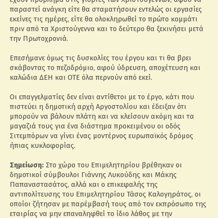
παραστεί ανάγκη είτε θα σταματήσουν εντελώς οι εργασίες
εκείνες τις ημέρες, είτε θα ολοκληρωθεί το πρώτο κομμάτι
πριν από τα Χριστούγεννα και το δεύτερο θα ξεκινήσει μετά
την Πρωτοχρονιά.
Επεσήμανε όμως τις δυσκολίες του έργου και τι θα βρει
σκάβοντας το πεζοδρόμιο, αφού ύδρευση, αποχέτευση και
καλώδια ΔΕΗ και ΟΤΕ όλα περνούν από εκεί.
Οι επαγγελματίες δεν είναι αντίθετοι με το έργο, κάτι που
πιστεύει η δημοτική αρχή Αργοστολίου και έδειξαν ότι
μπορούν να βάλουν πλάτη και να κλείσουν ακόμη και τα
μαγαζιά τους για ένα διάστημα προκειμένου οι οδός
Σιτεμπόρων να γίνει ένας μοντέρνος ευρωπαϊκός δρόμος
ήπιας κυκλοφορίας.
Σημείωση:
Στο χώρο του Επιμελητηρίου βρέθηκαν οι
δημοτικοί σύμβουλοι Γιάννης Λυκούδης και Μάκης
Παπαναστασάτος, αλλά και ο επικεφαλής της
αντιπολίτευσης του Επιμελητηρίου Τάσος Καλογηράτος, οι
οποίοι ζήτησαν με παρέμβασή τους από τον εκπρόσωπο της
εταιρίας να μην επαναληφθεί το ίδιο λάθος με την