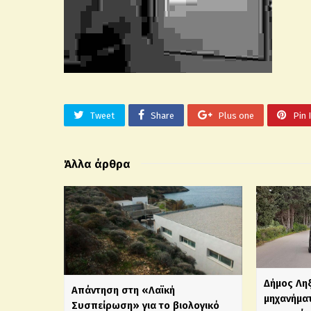
Tweet
Share
Plus one
Pin 
Άλλα άρθρα
Δήμος Λη
Απάντηση στη «Λαϊκή
μηχανήματ
Συσπείρωση» για το βιολογικό