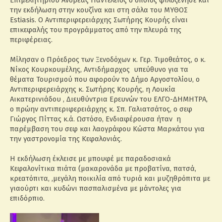
Επιμελητηρίου Ανδρέας Παντελειός ο οποίος φιλοξένησε και
την εκδήλωση στην κουζίνα και στη σάλα του MΥΘΟΣ
Estiasis. Ο Αντιπεριφερειάρχης Σωτήρης Κουρής είναι
επικεφαλής του προγράμματος από την πλευρά της
περιφέρειας.
Μίλησαν ο Πρόεδρος των Ξενοδόχων κ. Γερ. Τιμοθεάτος, ο κ.
Νίκος Κουρκουμέλης, Αντιδήμαρχος υπεύθυνο για τα
θέματα Τουρισμού που αφορούν το Δήμο Αργοστολίου, ο
Αντιπεριφερειάρχης κ. Σωτήρης Κουρής, η Λουκία
Αικατερινιάδου , Διευθύντρια Ερευνών του ΕΛΓΟ-ΔΗΜΗΤΡΑ,
ο πρώην αντιπεριφερειάρχης κ. Σπ. Γαλιατσάτος, ο σεφ
Γιώργος Πίττας κ.ά. Ωστόσο, Ενδιαφέρουσα ήταν η
παρέμβαση του σεφ και λαογράφου Κώστα Μαρκάτου για
την γαστρονομία της Κεφαλονιάς.
Η εκδήλωση έκλεισε με μπουφέ με παραδοσιακά
Κεφαλονίτικα πιάτα (μακαρονάδα με προβατίνα, πατσά,
κρεατόπιτα, ,μεγάλη ποικιλία από τυριά και μυζηθρόπιτα με
γιαούρτι και κυδώνι πασπαλισμένα με μάντολες για
επιδόρπιο.