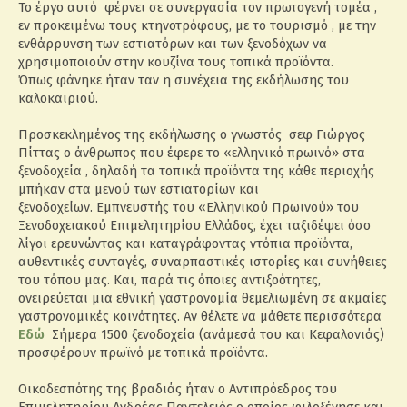
Το έργο αυτό φέρνει σε συνεργασία τον πρωτογενή τομέα ,
εν προκειμένω τους κτηνοτρόφους, με το τουρισμό , με την
ενθάρρυνση των εστιατόρων και των ξενοδόχων να
χρησιμοποιούν στην κουζίνα τους τοπικά προϊόντα.
Όπως φάνηκε ήταν ταν η συνέχεια της εκδήλωσης του
καλοκαιριού.
Προσκεκλημένος της εκδήλωσης ο γνωστός σεφ Γιώργος
Πίττας ο άνθρωπος που έφερε το «ελληνικό πρωινό» στα
ξενοδοχεία , δηλαδή τα τοπικά προϊόντα της κάθε περιοχής
μπήκαν στα μενού των εστιατορίων και
ξενοδοχείων. Εμπνευστής του «Ελληνικού Πρωινού» του
Ξενοδοχειακού Επιμελητηρίου Ελλάδος, έχει ταξιδέψει όσο
λίγοι ερευνώντας και καταγράφοντας ντόπια προϊόντα,
αυθεντικές συνταγές, συναρπαστικές ιστορίες και συνήθειες
του τόπου μας. Και, παρά τις όποιες αντιξοότητες,
ονειρεύεται μια εθνική γαστρονομία θεμελιωμένη σε ακμαίες
γαστρονομικές κοινότητες. Αν θέλετε να μάθετε περισσότερα
Εδώ
Σήμερα 1500 ξενοδοχεία (ανάμεσά του και Κεφαλονιάς)
προσφέρουν πρωϊνό με τοπικά προϊόντα.
Οικοδεσπότης της βραδιάς ήταν ο Αντιπρόεδρος του