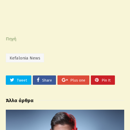
Πηγή
Kefalonia News
Tweet
Share
Plus one
Pin It
Άλλα άρθρα