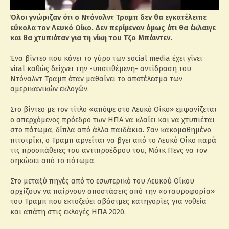
Όλοι γνώριζαν ότι ο Ντόναλντ Τραμπ δεν θα εγκατέλειπε
εύκολα τον Λευκό Οίκο. Δεν περίμεναν όμως ότι θα έκλαιγε
και θα χτυπιόταν για τη νίκη του Τζο Μπάιντεν.
Ένα βίντεο που κάνει το γύρο των social media έχει γίνει
viral καθώς δείχνει την -υποτιθέμενη- αντίδραση του
Ντόναλντ Τραμπ όταν μαθαίνει το αποτέλεσμα των
αμερικανικών εκλογών.
Στο βίντεο με τον τίτλο «απόψε στο Λευκό Οίκο» εμφανίζεται
ο απερχόμενος πρόεδρο των ΗΠΑ να κλαίει και να χτυπιέται
στο πάτωμα, δίπλα από άλλα παιδάκια. Σαν κακομαθημένο
πιτσιρίκι, ο Τραμπ αρνείται να βγει από το Λευκό Οίκο παρά
τις προσπάθειες του αντιπροέδρου του, Μάικ Πενς να τον
σηκώσει από το πάτωμα.
Στο μεταξύ πηγές από το εσωτερικό του Λευκού Οίκου
αρχίζουν να παίρνουν αποστάσεις από την «σταυροφορία»
του Τραμπ που εκτοξεύει αβάσιμες κατηγορίες για νοθεία
και απάτη στις εκλογές ΗΠΑ 2020.