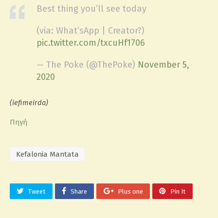
Best thing you’ll see today
(via: What’sApp | Creator?)
pic.twitter.com/txcuHf1706
— The Poke (@ThePoke)
November 5,
2020
(iefimeirda)
Πηγή
Kefalonia Mantata
Tweet
Share
Plus one
Pin It