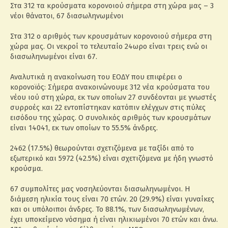
Στα 312 τα κρούσματα κορονοιού σήμερα στη χώρα μας – 3
νέοι θάνατοι, 67 διασωληνωμένοι
Στα 312 ο αριθμός των κρουσμάτων κορονοιού σήμερα στη
χώρα μας. Οι νεκροί το τελευταίο 24ωρο είναι τρεις ενώ οι
διασωληνωμένοι είναι 67.
Αναλυτικά η ανακοίνωση του ΕΟΔΥ που επιφέρει ο
κορονοϊός: Σήμερα ανακοινώνουμε 312 νέα κρούσματα του
νέου ιού στη χώρα, εκ των οποίων 27 συνδέονται με γνωστές
συρροές και 22 εντοπίστηκαν κατόπιν ελέγχων στις πύλες
εισόδου της χώρας. Ο συνολικός αριθμός των κρουσμάτων
είναι 14041, εκ των οποίων το 55.5% άνδρες.
2462 (17.5%) θεωρούνται σχετιζόμενα με ταξίδι από το
εξωτερικό και 5972 (42.5%) είναι σχετιζόμενα με ήδη γνωστό
κρούσμα.
67 συμπολίτες μας νοσηλεύονται διασωληνωμένοι. Η
διάμεση ηλικία τους είναι 70 ετών. 20 (29.9%) είναι γυναίκες
και οι υπόλοιποι άνδρες. To 88.1%, των διασωληνωμένων,
έχει υποκείμενο νόσημα ή είναι ηλικιωμένοι 70 ετών και άνω.