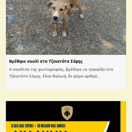
Βρέθηκε σκυλί στα Τζανετάτα Σάμης
Η σκυλίτσα της φωτογραφίας, βρέθηκε να τριγυρίζει στα
Τζανετάτα Σάμης. Είναι θηλυκή, δε φέρει αριθμό…