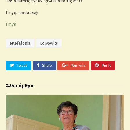
176 ασθενείς έχουν εξέλθει από τις ΜΕΘ.
Πηγή: madata.gr
Πηγή
eKefalonia
Κοινωνία
Tweet
Share
Plus one
Pin It
Άλλα άρθρα